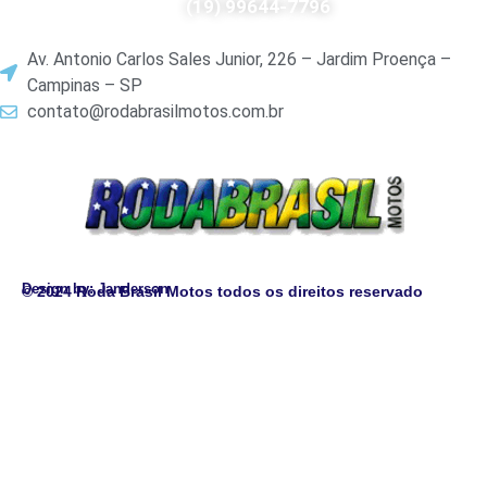
(19) 99644-7796
Av. Antonio Carlos Sales Junior, 226 – Jardim Proença –
Campinas – SP
contato@rodabrasilmotos.com.br
Design by: Janderson
© 2024 Roda Brasil Motos todos os direitos reservado