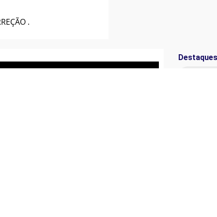
REÇÃO .
Destaques
BMW R 1
R$ 59.800
2016