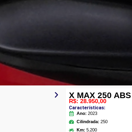
X MAX 250 AB
R$: 28.950,00
Características:
Ano:
2023
Cilindrada:
250
Km:
5.200