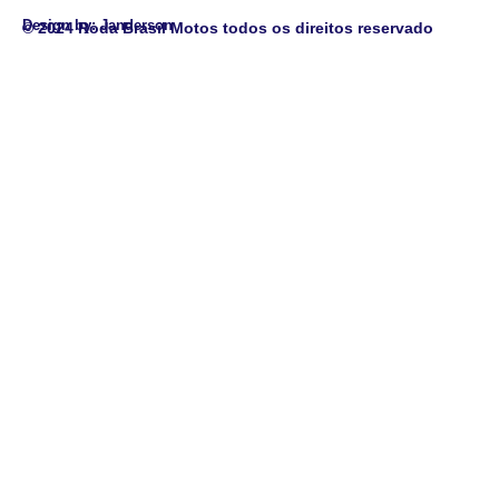
Design by: Janderson
© 2024 Roda Brasil Motos todos os direitos reservado